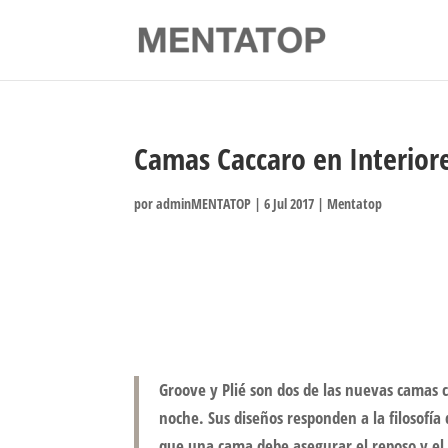
Camas Caccaro en Interior
por
adminMENTATOP
|
6 Jul 2017
|
Mentatop
Groove y Plié son dos de las nuevas camas c
noche. Sus diseños responden a la filosofía
que una cama debe asegurar el reposo y el