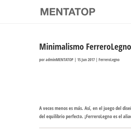
Minimalismo FerreroLegn
por
adminMENTATOP
|
15 Jun 2017
|
FerreroLegno
A veces menos es más. Así, en el juego del dis
del equilibrio perfecto. ¡FerreroLegno es el ali