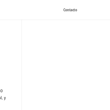
Contacto
IO
l, y